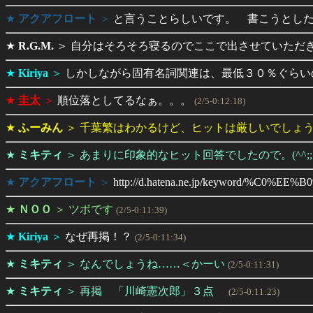
★
アクアフロート
＞
と言うことらしいです。 書こうとし
★
R.G.M.
＞
自分はそろそろ寝るのでここで出させていただ
★
Kiriya
＞
しかしながら固有名詞関連は、最低３０％ぐらい
★
圭太
＞
順位落としてるなぁ。。。
(2/5-0:12:18)
★
ふーみん
＞
千葉繁はわかるけど、ヒットは厳しいでしょう＞K
★
ミキティ
＞
あまりに印象的なヒット回答でしたので。(^^;;
★
アクアフロート
＞
http://d.hatena.ne.jp/keyword/%
★
ＮＯＯ
＞
ツボです
(2/5-0:11:39)
★
Kiriya
＞
なぜ再掲！？
(2/5-0:11:34)
★
ミキティ
＞
なんでしょうね……＜かーい
(2/5-0:11:31)
★
ミキティ
＞
再掲 「川崎憲次郎」３点
(2/5-0:11:23)