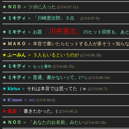
★
ＮＯＯ
＞
ツボに入った
(2/5-0:07:11)
★
ミキティ
＞
「川崎憲次郎」３点
(2/5-0:07:9)
「川井憲次」
★
ミキティ
＞
お題
のヒット回答も、あ
★
ＭＡＫＯ
＞
本音で書いたらヒットする人が多そう＜知ら
★
ふーみん
＞
３人もいるというのが
(2/5-0:06:36)
★
ミキティ
＞
もっと番外
(2/5-0:06:35)
★
ミキティ
＞
普通、書かないって。(^^;;
(2/5-0:06:14)
★
Kiriya
＞
それは本音では思ってた（ｗ
(2/5-0:06:7)
★
K'nnon
＞
orz
(2/5-0:06:6)
★
圭太
＞
書きたかった。(
(2/5-0:06:2)
★
ＮＯＯ
＞
「あなたのお名前」みたい
(2/5-0:05:59)