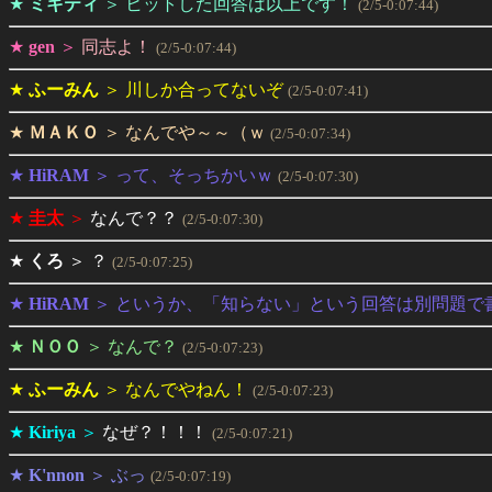
★
ミキティ
＞
ヒットした回答は以上です！
(2/5-0:07:44)
★
gen
＞
同志よ！
(2/5-0:07:44)
★
ふーみん
＞
川しか合ってないぞ
(2/5-0:07:41)
★
ＭＡＫＯ
＞
なんでや～～（ｗ
(2/5-0:07:34)
★
HiRAM
＞
って、そっちかいｗ
(2/5-0:07:30)
★
圭太
＞
なんで？？
(2/5-0:07:30)
★
くろ
＞
？
(2/5-0:07:25)
★
HiRAM
＞
というか、「知らない」という回答は別問題で
★
ＮＯＯ
＞
なんで？
(2/5-0:07:23)
★
ふーみん
＞
なんでやねん！
(2/5-0:07:23)
★
Kiriya
＞
なぜ？！！！
(2/5-0:07:21)
★
K'nnon
＞
ぶっ
(2/5-0:07:19)