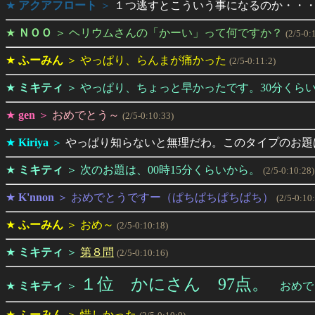
★
アクアフロート
＞
１つ逃すとこういう事になるのか・・
★
ＮＯＯ
＞
ヘリウムさんの「かーい」って何ですか？
(2/5-0:
★
ふーみん
＞
やっぱり、らんまが痛かった
(2/5-0:11:2)
★
ミキティ
＞
やっぱり、ちょっと早かったです。30分くら
★
gen
＞
おめでとう～
(2/5-0:10:33)
★
Kiriya
＞
やっぱり知らないと無理だわ。このタイプのお題
★
ミキティ
＞
次のお題は、00時15分くらいから。
(2/5-0:10:28)
★
K'nnon
＞
おめでとうですー（ぱちぱちぱちぱち）
(2/5-0:10
★
ふーみん
＞
おめ～
(2/5-0:10:18)
★
ミキティ
＞
第８問
(2/5-0:10:16)
１位 かにさん 97点。
★
ミキティ
＞
おめで
★
ふーみん
＞
惜しかった