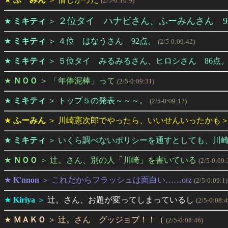
(2/5-0:10:9)
２位タイ ハナビさん、ふーみんさん 9
★
ミキティ
＞
★
ミキティ
＞
４位 はなうさん 92点。
(2/5-0:09:42)
★
ミキティ
＞
５位タイ みるみるさん、ヒロシさん 86点
★
ＮＯＯ
＞
「年俸泥棒」って
(2/5-0:09:31)
★
ミキティ
＞
トップ５の発表～～～。
(2/5-0:09:17)
★
ふーみん
＞
川崎憲次郎でやったら、いいせんいったかも
★
ミキティ
＞
いくら調べないポリシーを通すとしても、川
★
ＮＯＯ
＞
辻。さん、別の人「川崎」を書いている
(2/5-0:09:
★
K'nnon
＞
これだからフラッシュは面白い……orz
(2/5-0:09:1)
★
Kiriya
＞
辻。さん、お題が変ってしまっているし
(2/5-0:08:4
★
ＭＡＫＯ
＞
辻。さん グッジョブ！！（
(2/5-0:08:46)