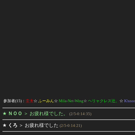
参加者(15)：
圭太
☆
ふーみん
☆
Mila-Net-Wing
☆
ヘリャクレス辻。
☆
K'nno
★
ＮＯＯ
＞
お疲れ様でした。
(2/5-0:14:35)
★
くろ
＞
お疲れ様でした
(2/5-0:14:21)