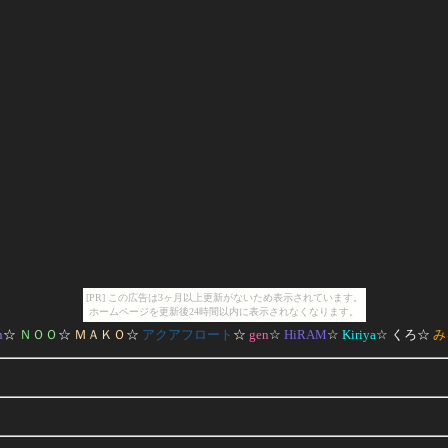
[PR] この広告は3ヶ月以上更新がないため表示されています。
ホームページを更新後24時間以内に表示されなくなります。
n
☆
ＮＯＯ
☆
ＭＡＫＯ
☆
アクアフロート
☆
gen
☆
HiRAM
☆
Kiriya
☆
くろ
☆
み