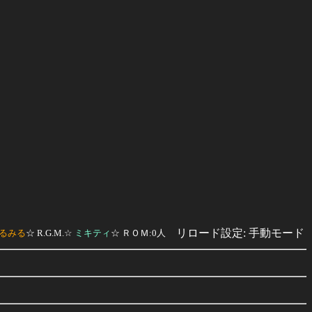
リロード設定: 手動モード
るみる
☆
R.G.M.
☆
ミキティ
☆ ＲＯＭ:0人