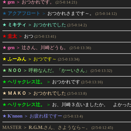
★
gen
＞
おつかれです。
(2/5-0:14:21)
★
アクアフロート
＞
おつかれさまです～。
(2/5-0:14:12)
★
ミキティ
＞
おつかれでした
(2/5-0:14:2)
★
圭太
＞
おつ
(2/5-0:13:41)
★
gen
＞
辻さん、川崎どうも。
(2/5-0:13:36)
★
ふーみん
＞
おつです～
(2/5-0:13:34)
★
ＮＯＯ
＞
呼称なんだ。「かーいさん」
(2/5-0:13:32)
★
ヘリャクレス辻。
＞
おつかれです
(2/5-0:13:16)
★
ＭＡＫＯ
＞
おつかれでした
(2/5-0:13:8)
★
ヘリャクレス辻。
＞
お、川崎３点いましたか。 よかっ
★
K'nnon
＞
お疲れ様ですー
(2/5-0:13:4)
MASTER ＞
R.G.M.
さん、さようなら～。
(2/5-0:12:45)