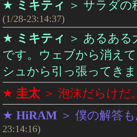
★
ミキティ
＞
サラダの
(1/28-23:14:37)
★
ミキティ
＞
あるある
です。ウェブから消えて
シュから引っ張ってきま
★
圭太
＞
泡沫だらけだ
★
HiRAM
＞
僕の解答も
23:14:16)