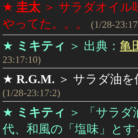
★
圭太
＞
サラダオイル
やってた。。。
(1/28-23:17
★
ミキティ
＞
出典：
亀田
23:17:10)
★
R.G.M.
＞
サラダ油を
(1/28-23:17:2)
★
ミキティ
＞
「サラダ
代、和風の「塩味」とす