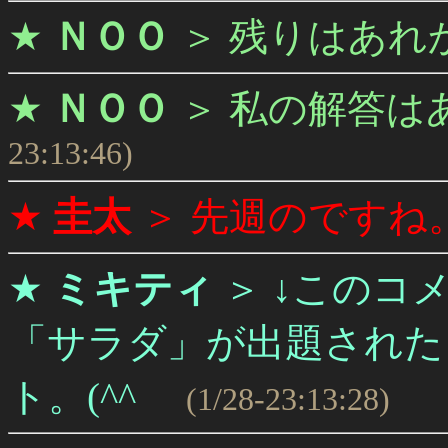
★
ＮＯＯ
＞
残りはあれ
★
ＮＯＯ
＞
私の解答は
23:13:46)
★
圭太
＞
先週のですね
★
ミキティ
＞
↓このコメ
「サラダ」が出題された
ト。(^^ゞ
(1/28-23:13:28)