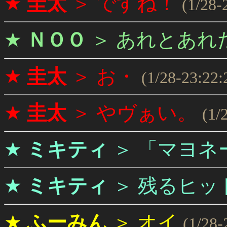
★
圭太
＞
ですね！
(1/28-
★
ＮＯＯ
＞
あれとあれ
★
圭太
＞
お・
(1/28-23:22:
★
圭太
＞
やヴぁい。
(1/
★
ミキティ
＞
「マヨネ
★
ミキティ
＞
残るヒッ
★
ふーみん
＞
オイ
(1/28-