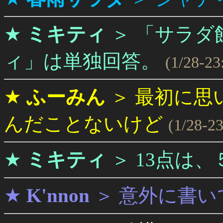
★
ミキティ
＞
「サラダ
ィ」は単独回答。
(1/28-23
★
ふーみん
＞
最初に思
んだことないけど
(1/28-23
★
ミキティ
＞
13点は
★
K'nnon
＞
意外に書い