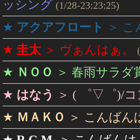
ッシング
(1/28-23:23:25)
★
アクアフロート
＞
こ
★
圭太
＞
ヴぁんはぁ。
★
ＮＯＯ
＞
春雨サラダ
★
はなう
＞
( ゜▽゜)/
★
ＭＡＫＯ
＞
こんばん
★
R.G.M.
＞
こんばんは