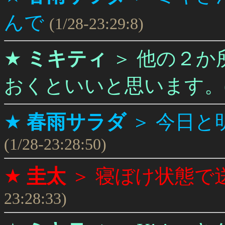
んで
(1/28-23:29:8)
★
ミキティ
＞
他の２か
おくといいと思います。(^
★
春雨サラダ
＞
今日と
(1/28-23:28:50)
★
圭太
＞
寝ぼけ状態で
23:28:33)