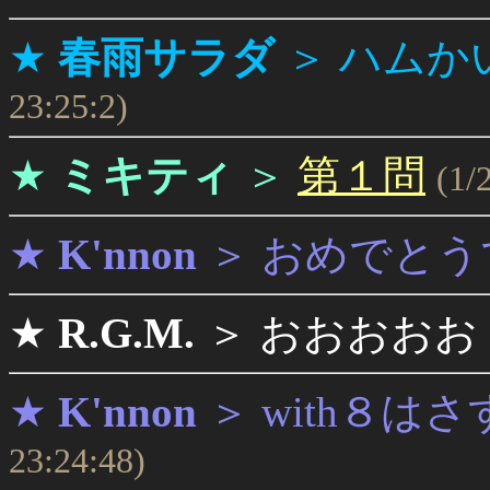
★
春雨サラダ
＞
ハムか
23:25:2)
★
ミキティ
＞
第１問
(1/
★
K'nnon
＞
おめでとう
★
R.G.M.
＞
おおおおお
★
K'nnon
＞
with８は
23:24:48)