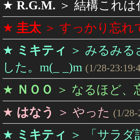
★
R.G.M.
＞
結構これは
★
圭太
＞
すっかり忘れ
★
ミキティ
＞
みるみる
した。m(_ _)m
(1/28-23:19:
★
ＮＯＯ
＞
なるほど、
★
はなう
＞
やった
(1/28-
★
ミキティ
＞
「サラダ