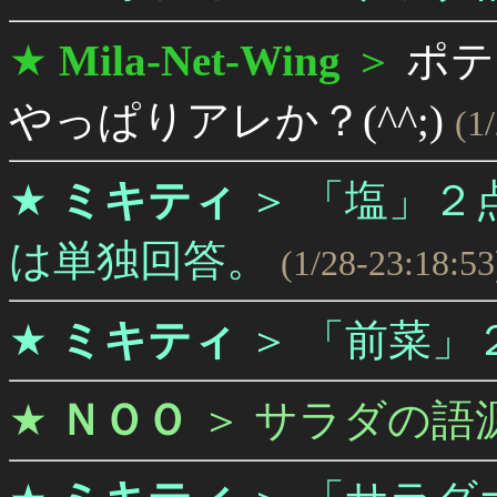
★
Mila-Net-Wing
＞
ポテ
やっぱりアレか？(^^;)
(1
★
ミキティ
＞
「塩」２
は単独回答。
(1/28-23:18:53
★
ミキティ
＞
「前菜」
★
ＮＯＯ
＞
サラダの語