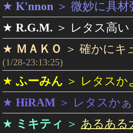
★
K'nnon
＞
微妙に具材
★
R.G.M.
＞
レタス高い
★
ＭＡＫＯ
＞
確かにキ
(1/28-23:13:25)
★
ふーみん
＞
レタスか
★
HiRAM
＞
レタスかぁ
★
ミキティ
＞
あるある