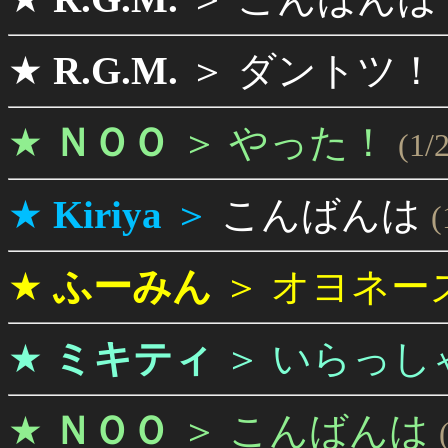
★
R.G.M.
＞
ダントツ！
★
ＮＯＯ
＞
やった！
(1/
★
Kiriya
＞
こんばんは
(
★
ふーみん
＞
オヨネー
★
ミキティ
＞
いらっし
★
ＮＯＯ
＞
こんばんは