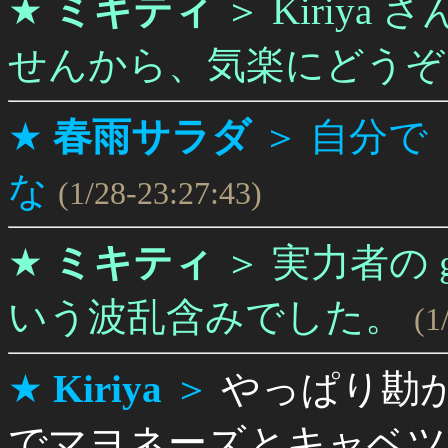
★
ミキティ
＞
Kiriy
せんから、気楽にどうぞ。(
★
春雨サラダ
＞
自分で
な
(1/28-23:27:43)
★
ミキティ
＞
実力者の 
いう波乱含みでした。
(1
★
Kiriya
＞
やっぱり勘
でマヨネーズとキャベツ