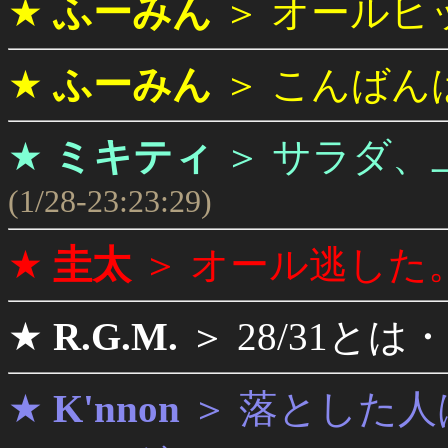
★
ふーみん
＞
オールヒ
★
ふーみん
＞
こんばん
★
ミキティ
＞
サラダ、
(1/28-23:23:29)
★
圭太
＞
オール逃した
★
R.G.M.
＞
28/31とは
★
K'nnon
＞
落とした人