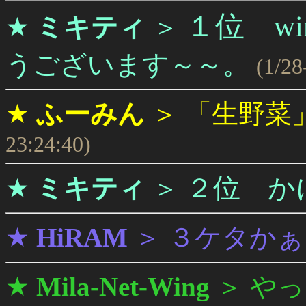
１位 wi
★
ミキティ
＞
うございます～～。
(1/28
★
ふーみん
＞
「生野菜
23:24:40)
２位 か
★
ミキティ
＞
★
HiRAM
＞
３ケタかぁ
★
Mila-Net-Wing
＞
やっ