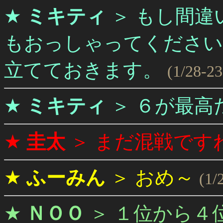
★
ミキティ
＞
もし間違
もおっしゃってください
立てておきます。
(1/28-23
★
ミキティ
＞
６が最高
★
圭太
＞
まだ混戦です
★
ふーみん
＞
おめ～
(1/
★
ＮＯＯ
＞
１位から４