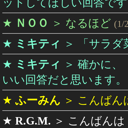
ットしてほしい回答です
★
ＮＯＯ
＞
なるほど
(1/
★
ミキティ
＞
「サラダ
★
ミキティ
＞
確かに、
いい回答だと思います。
★
ふーみん
＞
こんばん
★
R.G.M.
＞
こんばんは