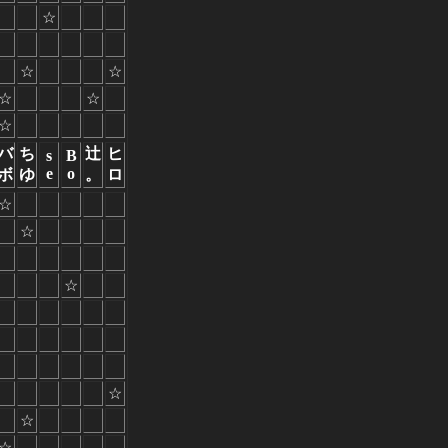
☆
☆
☆
☆
☆
☆
バ
ち
辻
ヒ
s
B
e
o
ボ
ゆ
。
ロ
☆
☆
☆
☆
☆
☆