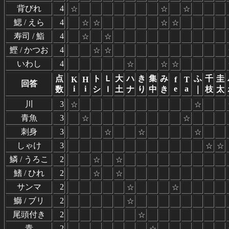
背びれ
4
☆
☆
☆
鰓 / えら
4
☆
☆
☆
☆
寿司 / 鮨
4
☆
☆
鰹 / かつお
4
☆
☆
いわし
4
☆
☆
☆
点
ト
Ｌ
大
ハ
き
集
み
ふ
千
圭
K
H
f
T
回答
i
i
e
a
数
シ
Ｉ
土
ナ
り
中
き
｜
枝
太
川
3
☆
☆
青魚
3
☆
☆
刺身
3
☆
☆
☆
しゃけ
3
☆
☆
鱗 / うろこ
2
☆
☆
鰭 / ひれ
2
☆
☆
サンマ
2
☆
☆
鰤 / ブリ
2
☆
尾頭付き
2
☆
青
2
☆