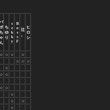
バ
s
B
ボ
ち
ヒ
e
o
辻
ち
ゆ
k
s
ロ
。
k
s
ゃ
り
シ
y
F
ん
☆
☆
☆
☆
☆
☆
☆
☆
☆
☆
☆
☆
☆
☆
☆
☆