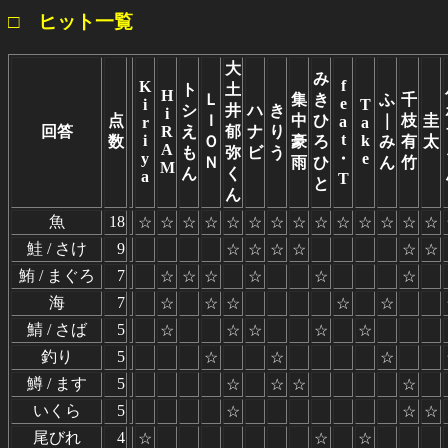
□ ヒット一覧
大
み
f
K
ト
土
H
Ｌ
集
き
ふ
千
e
i
T
シ
井
ハ
き
i
点
Ｉ
中
ひ
｜
枝
圭
a
r
a
回答
R
え
郁
ナ
り
t
i
k
数
Ｏ
豪
ろ
み
有
太
A
も
弥
ビ
う
y
・
e
Ｎ
雨
ひ
ん
竹
M
ん
く
a
T
と
ん
魚
18
☆
☆
☆
☆
☆
☆
☆
☆
☆
☆
☆
☆
☆
☆
鮭 / さけ
9
☆
☆
☆
☆
☆
☆
鮪 / まぐろ
7
☆
☆
☆
☆
☆
☆
海
7
☆
☆
☆
☆
☆
鯖 / さば
5
☆
☆
☆
☆
☆
釣り
5
☆
☆
☆
鱒 / ます
5
☆
☆
☆
☆
いくら
5
☆
☆
☆
尾びれ
4
☆
☆
☆