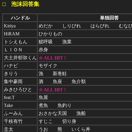
□ 泡沫回答集
ハンドル
単独回答
Kiriya
めだか しりびれ はらびれ むな
HiRAM
ひかりもの
トシえもん
鰓呼吸 漁業
ＬＩＯＮ
赤身
大土井郁弥くん
☆ ALL HIT !
ハナビ
モザイク
きりう
漁 新巻鮭
集中豪雨
酒 魚座 魚介類
みきひろひと
☆ ALL HIT !
feat.T
魚屋
Take
煮魚 魚釣り
ふーみん
おさかな天国 漁船
千枝有竹
すじこ 切り身
圭太
うお 熊 いくら丼