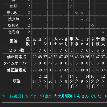
魚類
2
☆
鯵 / あじ
2
☆
☆
焼き魚
2
☆
☆
塩焼き
2
☆
北海道
2
☆
点
ト
Ｌ
大
ハ
き
集
み
ふ
千
圭
K
H
f
T
回答
i
i
e
a
数
シ
Ｉ
土
ナ
り
中
き
｜
枝
太
ヒット数
4
7
6
7
8
7
6
5
8
7
6
6
6
5
修正前素点
29
48
37
48
53
47
42
36
48
39
36
38
47
37
タイムオーバー
0
0
0
47
0
0
0
0
0
0
0
0
0
0
修正後素点
29
48
37
1
53
47
42
36
48
39
36
38
47
37
2
12
4
14
2
14
10
4
12
タ
タ
タ
タ
タ
タ
タ
タ
タ
順位
17
20
1
8
9
イ
イ
イ
イ
イ
イ
イ
イ
イ
※ お題別トップは、53 点の
大土井郁弥くん さん
でした。(^