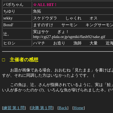
バボちゃん
☆ ALL HIT !
ちゆり
魚拓
sekky
スケドウダラ しゃくれ オス
BossF
ますのすけ サーモン キングサーモ
実はサケ ぎょ！
辻。
http://cgi27.plala.or.jp/sgmiki/flash92/sake.gif
ヒロシ
ハマチ お造り 漁師 大量 近海
□ 主催者の感想
お題が画像である場合、おおむね「見たまま」を書けばよ
すが、それに同調した方はいなかったようです。（
この魚は、辻。さんが指摘されているように、実は「鮭」で
い人が多かったのか (?)、いろんな魚が挙げられましたネ。(^^;
[
練習 第１問
] [
決勝 第１問
] [
Back
] [
Home
]