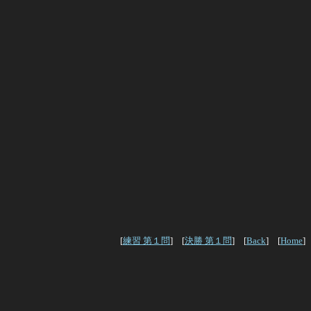
[
練習 第１問
] [
決勝 第１問
] [
Back
] [
Home
]