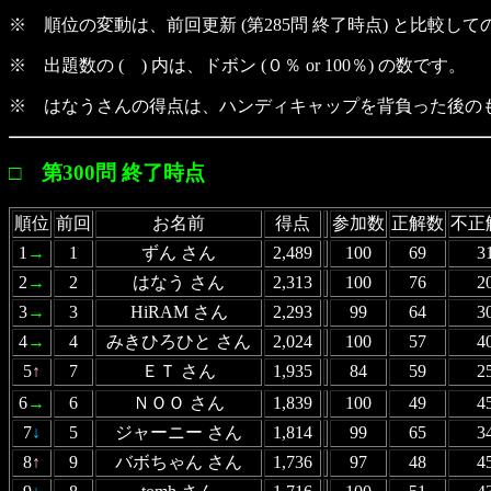
※ 順位の変動は、前回更新 (第285問 終了時点) と比較し
※ 出題数の ( ) 内は、ドボン (０％ or 100％) の数です。
※ はなうさんの得点は、ハンディキャップを背負った後の
□ 第300問 終了時点
順位
前回
お名前
得点
参加数
正解数
不正
1
→
1
ずん さん
2,489
100
69
3
2
→
2
はなう さん
2,313
100
76
2
3
→
3
HiRAM さん
2,293
99
64
3
4
→
4
みきひろひと さん
2,024
100
57
4
5
↑
7
ＥＴ さん
1,935
84
59
2
6
→
6
ＮＯＯ さん
1,839
100
49
4
7
↓
5
ジャーニー さん
1,814
99
65
3
8
↑
9
バボちゃん さん
1,736
97
48
4