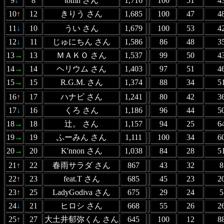
9
↓
8
tomh さん
1,716
100
51
4
10
↑
12
きりう さん
1,685
100
47
4
11
↓
10
うい さん
1,679
100
53
4
12
↓
11
じゅにちん さん
1,586
86
48
3
13
→
13
ＭＡＫＯ さん
1,537
99
50
4
14
→
14
ヘリウム さん
1,403
97
51
4
15
→
15
R.G.M. さん
1,374
88
34
5
16
↑
17
ハナビ さん
1,241
80
42
3
17
↓
16
くろ さん
1,186
96
44
5
18
→
18
辻。 さん
1,157
94
25
6
19
→
19
ふーみん さん
1,111
100
34
6
20
→
20
K'nnon さん
1,038
84
28
5
21
↑
22
春雨サラダ さん
867
43
32
8
22
↑
23
feat.T さん
685
45
23
2
23
↑
25
LadyGodiva さん
675
29
24
5
24
↓
21
ヒロシ さん
668
55
26
2
25
↑
27
大土井郁弥くん さん
645
100
12
8