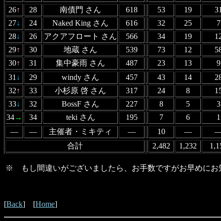
26
↑
28
南債門 さん
618
53
19
3
27
↓
24
Naked King さん
616
32
25
7
28
↓
26
アクアフロート さん
566
34
19
1
29
↑
30
地蔵 さん
539
73
12
5
30
↑
31
集中豪雨 さん
487
23
13
9
31
↓
29
windy さん
457
43
14
2
32
↑
33
小杉原 啓 さん
317
24
8
1
33
↓
32
BossF さん
227
8
5
3
34
→
34
teki さん
195
7
6
1
―
―
主催者・ミキティ
―
10
―
合計
2,482
1,232
1,1
※ もし間違いがございましたら、お手数ですがお早めにお知ら
[
Back
] [
Home
]