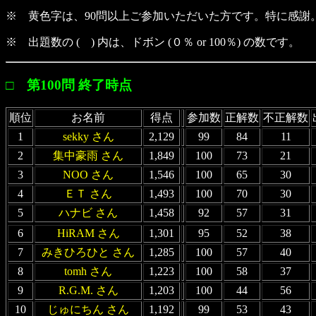
※ 黄色字は、90問以上ご参加いただいた方です。特に感謝。m(
※ 出題数の ( ) 内は、ドボン (０％ or 100％) の数です。
□ 第100問 終了時点
順位
お名前
得点
参加数
正解数
不正解数
1
sekky さん
2,129
99
84
11
2
集中豪雨 さん
1,849
100
73
21
3
NOO さん
1,546
100
65
30
4
ＥＴ さん
1,493
100
70
30
5
ハナビ さん
1,458
92
57
31
6
HiRAM さん
1,301
95
52
38
7
みきひろひと さん
1,285
100
57
40
8
tomh さん
1,223
100
58
37
9
R.G.M. さん
1,203
100
44
56
10
じゅにちん さん
1,192
99
53
43