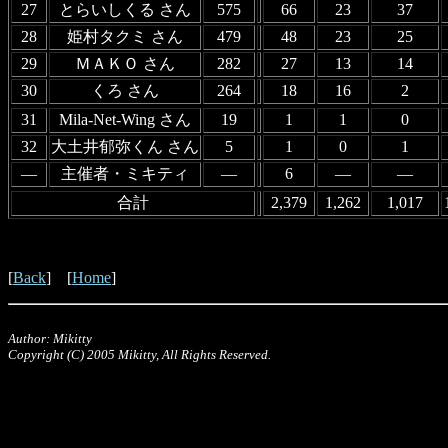
27
とらいしくる さん
575
66
23
37
28
姫村タクミ さん
479
48
23
25
29
ＭＡＫＯ さん
282
27
13
14
30
くろ さん
264
18
16
2
31
Mila-Net-Wing さん
19
1
1
0
32
大土井郁弥くん さん
5
1
0
1
―
主催者・ミキティ
―
6
―
―
合計
2,379
1,262
1,017
[
Back
] [
Home
]
Author: Mikitty
Copyright (C) 2005 Mikitty, All Rights Reserved.