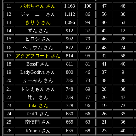
11
バボちゃん さん
1,163
100
47
48
12
ジャーニー さん
1,112
86
56
30
13
きりう さん
1,096
99
40
53
14
ずん さん
912
57
45
12
15
ヒロシ さん
902
79
46
28
16
ヘリウム さん
872
72
48
24
17
アクアフロート さん
814
95
32
58
18
BossF さん
811
81
41
40
19
LadyGodiva さん
800
46
37
9
20
ふーみん さん
786
73
38
30
21
トシえもん さん
748
69
28
38
22
辻。 さん
739
77
26
47
23
Take さん
728
96
19
73
24
feat.T さん
680
66
26
35
25
南債門 さん
665
63
21
36
26
K'nnon さん
635
68
23
40